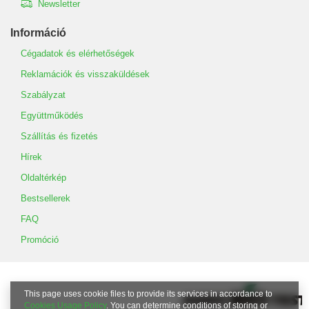
Newsletter
Információ
Cégadatok és elérhetőségek
Reklamációk és visszaküldések
Szabályzat
Együttműködés
Szállítás és fizetés
Hírek
Oldaltérkép
Bestsellerek
FAQ
Promóció
This page uses cookie files to provide its services in accordance to
Cookies Usage Policy
. You can determine conditions of storing or