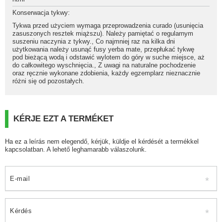
Konserwacja tykwy
:
Tykwa przed użyciem wymaga przeprowadzenia curado (usunięcia
zasuszonych resztek miąższu). Należy pamiętać o regularnym
suszeniu naczynia z tykwy.
,
Co najmniej raz na kilka dni
użytkowania należy usunąć fusy yerba mate, przepłukać tykwę
pod bieżącą wodą i odstawić wylotem do góry w suche miejsce, aż
do całkowitego wyschnięcia.
,
Z uwagi na naturalne pochodzenie
oraz ręcznie wykonane zdobienia, każdy egzemplarz nieznacznie
różni się od pozostałych.
KÉRJE EZT A TERMÉKET
Ha ez a leírás nem elegendő, kérjük, küldje el kérdését a termékkel
kapcsolatban. A lehető leghamarabb válaszolunk.
E-mail
Kérdés