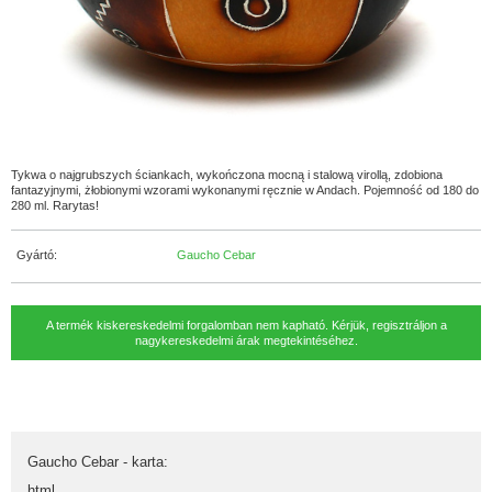
Tykwa o najgrubszych ściankach, wykończona mocną i stalową virollą, zdobiona
fantazyjnymi, żłobionymi wzorami wykonanymi ręcznie w Andach. Pojemność od 180 do
280 ml. Rarytas!
Gyártó:
Gaucho Cebar
A termék kiskereskedelmi forgalomban nem kapható. Kérjük, regisztráljon a
nagykereskedelmi árak megtekintéséhez.
Gaucho Cebar - karta
:
html