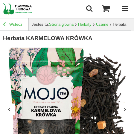
Wstecz
Jesteś tu:
Strona główna
Herbaty
Czarne
Herbata 
Herbata KARMELOWA KRÓWKA