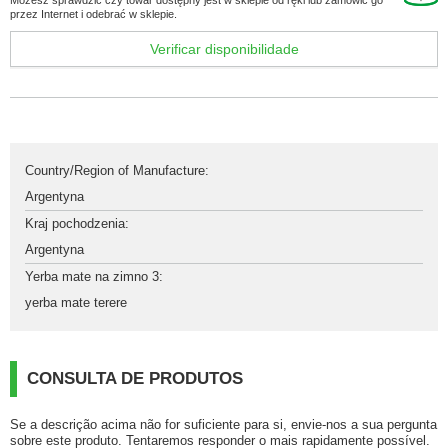
Możesz sprawdzić czy towar dostępny jest w sklepie od ręki lub zamówić go
przez Internet i odebrać w sklepie.
Verificar disponibilidade
Country/Region of Manufacture
:
Argentyna
Kraj pochodzenia
:
Argentyna
Yerba mate na zimno 3
:
yerba mate terere
CONSULTA DE PRODUTOS
Se a descrição acima não for suficiente para si, envie-nos a sua pergunta
sobre este produto. Tentaremos responder o mais rapidamente possível.