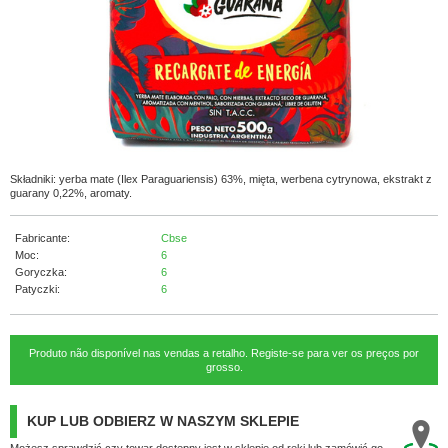
Składniki: yerba mate (Ilex Paraguariensis) 63%, mięta, werbena cytrynowa, ekstrakt z
guarany 0,22%, aromaty.
Fabricante:
Cbse
Moc:
6
Goryczka:
6
Patyczki:
6
Produto não disponível nas vendas a retalho. Registe-se para ver os preços por
grosso.
KUP LUB ODBIERZ W NASZYM SKLEPIE