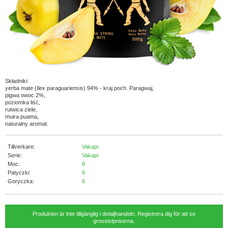
Składniki:
yerba mate (Ilex paraguariensis) 94% - kraj poch. Paragwaj,
pigwa owoc 2%,
poziomka liść,
rutwica ziele,
muira puama,
naturalny aromat.
Tillverkare:
Vakapi
Serie:
Vakapi
Moc:
8
Patyczki:
6
Goryczka:
6
Produkten är inte tillgänglig i detaljhandeln. Registrera dig för att se
grossistpriserna.