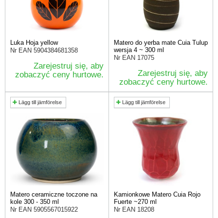
Luka Hoja yellow
Matero do yerba mate Cuia Tulup
wersja 4 ~ 300 ml
Nr EAN
5904384681358
Nr EAN
17075
Zarejestruj się, aby
Zarejestruj się, aby
zobaczyć ceny hurtowe.
zobaczyć ceny hurtowe.
Lägg till jämförelse
Lägg till jämförelse
Matero ceramiczne toczone na
Kamionkowe Matero Cuia Rojo
kole 300 - 350 ml
Fuerte ~270 ml
Nr EAN
5905567015922
Nr EAN
18208