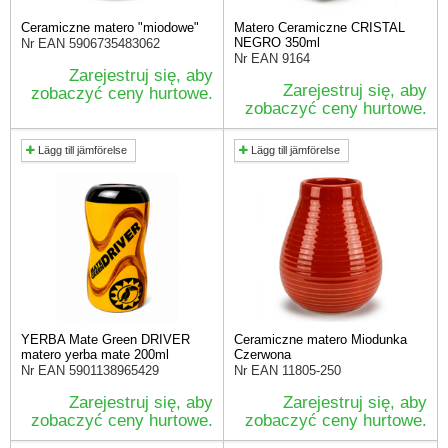
Ceramiczne matero "miodowe"
Matero Ceramiczne CRISTAL
NEGRO 350ml
Nr EAN
5906735483062
Nr EAN
9164
Zarejestruj się, aby
Zarejestruj się, aby
zobaczyć ceny hurtowe.
zobaczyć ceny hurtowe.
Lägg till jämförelse
Lägg till jämförelse
YERBA Mate Green DRIVER
Ceramiczne matero Miodunka
matero yerba mate 200ml
Czerwona
Nr EAN
5901138965429
Nr EAN
11805-250
Zarejestruj się, aby
Zarejestruj się, aby
zobaczyć ceny hurtowe.
zobaczyć ceny hurtowe.