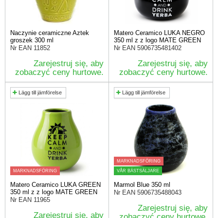
Naczynie ceramiczne Aztek
Matero Ceramico LUKA NEGRO
groszek 300 ml
350 ml z z logo MATE GREEN
Nr EAN
11852
Nr EAN
5906735481402
Zarejestruj się, aby
Zarejestruj się, aby
zobaczyć ceny hurtowe.
zobaczyć ceny hurtowe.
Lägg till jämförelse
Lägg till jämförelse
MARKNADSFÖRING
MARKNADSFÖRING
VÅR BÄSTSÄLJARE
Matero Ceramico LUKA GREEN
Marmol Blue 350 ml
350 ml z z logo MATE GREEN
Nr EAN
5906735488043
Nr EAN
11965
Zarejestruj się, aby
Zarejestruj się, aby
zobaczyć ceny hurtowe.