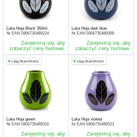
Luka Hoja Black 350ml
Luka Hoja dark blue
Nr EAN
5906735489224
Nr EAN
5906735489309
Zarejestruj się, aby
Zarejestruj się, aby
zobaczyć ceny hurtowe.
zobaczyć ceny hurtowe.
Lägg till jämförelse
Lägg till jämförelse
Luka Hoja green
Luka Hoja violeta
Nr EAN
5906735489316
Nr EAN
5906735489323
Zarejestruj się, aby
Zarejestruj się, aby