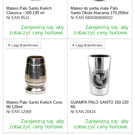
Matero Palo Santo Kielich
Matero do yerba mate Palo
Classica ~100-130 ml
Santo Okute Atacama 170-250ml
Nr EAN
4512
Nr EAN
5904384686810
Zarejestruj się, aby
Zarejestruj się, aby
zobaczyć ceny hurtowe.
zobaczyć ceny hurtowe.
Lägg till jämförelse
Lägg till jämförelse
Matero Palo Santo Kielich Cono
GUAMPA PALO SANTO 150-220
90-120ml
ML
Nr EAN
12068
Nr EAN
20414
Zarejestruj się, aby
Zarejestruj się, aby
zobaczyć ceny hurtowe.
zobaczyć ceny hurtowe.