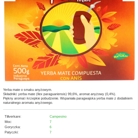
Yerba mate o smaku anyżowym.
Składniki: yerba mate (Ilex paraguariensis) 99,6%, aromat anyżowy (0,4%).
Piękny aromat i krzepkie pobudzenie. Wspaniała paragwajska yerba mate z dodatkiem
naturalnego aromatu anyżowego.
Tillverkare:
Campesino
Moc:
7
Goryczka:
6
Patyczki:
7