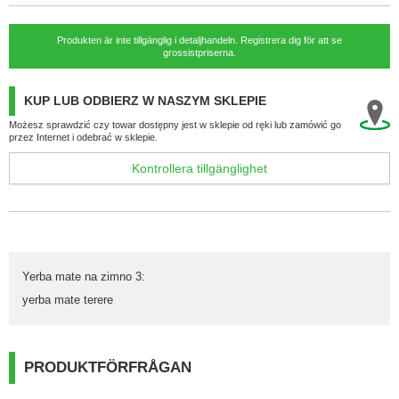
Produkten är inte tillgänglig i detaljhandeln. Registrera dig för att se
grossistpriserna.
KUP LUB ODBIERZ W NASZYM SKLEPIE
Możesz sprawdzić czy towar dostępny jest w sklepie od ręki lub zamówić go
przez Internet i odebrać w sklepie.
Kontrollera tillgänglighet
Yerba mate na zimno 3
:
yerba mate terere
PRODUKTFÖRFRÅGAN