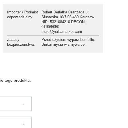
Importer / Podmiot
Robert Derlatka Oranżada ul:
odpowiedzialny
:
Ślusarska 10/7 05-480 Karczew
NIP: 5321084210 REGON:
011965950
biuro@yerbamarket.com
Zasady
Przed użyciem wyparz bombillę.
bezpieczeństwa
:
Unikaj mycia w zmywarce.
nie tego produktu.