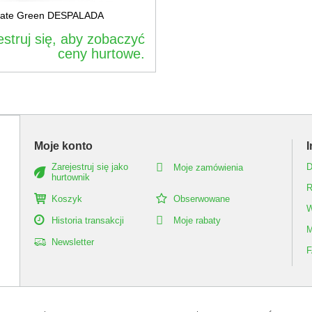
Mate Green DESPALADA
estruj się, aby zobaczyć
ceny hurtowe.
Moje konto
I
Zarejestruj się jako
D
Moje zamówienia
hurtownik
R
Koszyk
Obserwowane
W
Historia transakcji
Moje rabaty
M
Newsletter